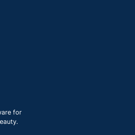
are for
beauty.