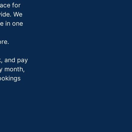
ace for
wide. We
e in one
ore.
k, and pay
ry month,
bookings