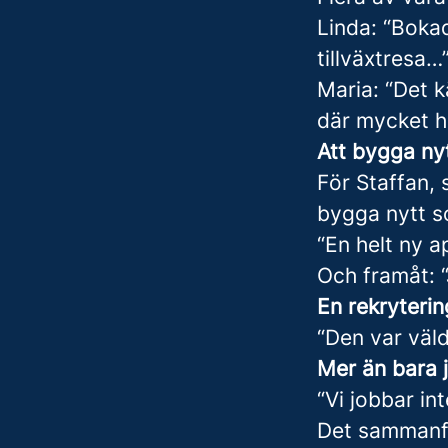
Linda: “Boka
tillväxtresa…
Maria: “Det k
där mycket 
Att bygga ny
För Staffan,
bygga nytt s
“En helt ny a
Och framåt: 
En rekryteri
“Den var väl
Mer än bara 
“Vi jobbar int
Det sammanfat