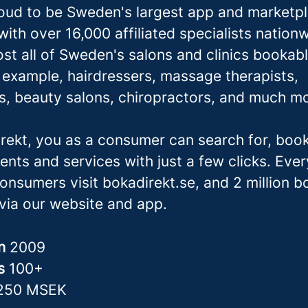
oud to be Sweden's largest app and marketpl
ith over 16,000 affiliated specialists nation
st all of Sweden's salons and clinics bookabl
r example, hairdressers,
massage therapis
ts,
ts, beauty salons, chiropractors, and much m
rekt, you as a consumer can search for, boo
ents and services with just a few clicks. Eve
consumers visit bokadirekt.se, and 2 million 
via our website and app.
in
2009
rs
100+
250 MSEK