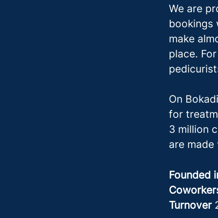
We are pr
bookings w
make almo
place. Fo
pedicuris
On Bokadi
for treatm
3 million 
are made 
Founded 
Coworke
Turnover