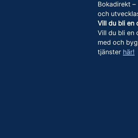
Bokadirekt –
och utveckla
Vill du bli en
Vill du bli en
med och bygg
tjänster
här!
Courage isn't in starting exper
"Modet ligger inte i att starta
Meet Özgur Ersöz – the Engine