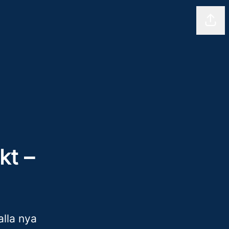
Shar
kt –
alla nya