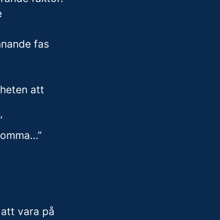
e
ännande fas
heten att
”
adkomma…”
 att vara på