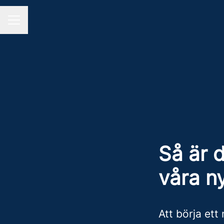
CAREER MENU
Så är d
våra ny
Att börja ett 