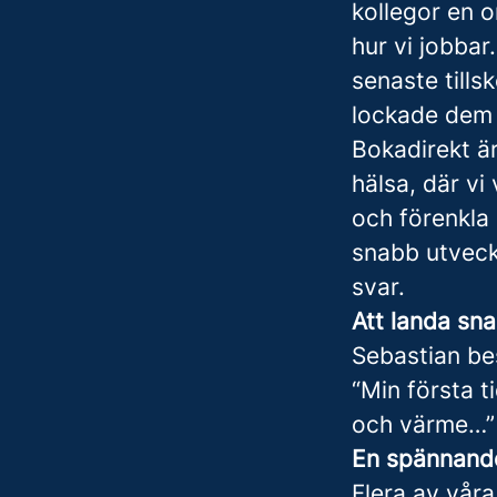
kollegor en 
hur vi jobbar
senaste tills
lockade dem 
Bokadirekt ä
hälsa, där vi 
och förenkla 
snabb utveckl
svar.
Att landa sna
Sebastian bes
“Min första t
och värme…”
En spännande
Flera av våra