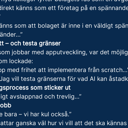
direkt känns som ett företag på en spännand
”
änns som att bolaget är inne i en väldigt sp
händer…”
tt – och testa gränser
 som jobbar med apputveckling, var det möjlig
om lockade:
pp med frihet att implementera från scratch…
“Jag vill testa gränserna för vad AI kan åst
ngsprocess som sticker ut
digt avslappnad och trevlig…”
jobb
e bara – vi har kul också.”
tar ganska väl hur vi vill att det ska kännas