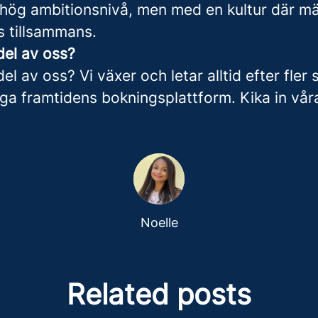
 hög ambitionsnivå, men med en kultur där mä
s tillsammans.
 del av oss?
 del av oss? Vi växer och letar alltid efter fler 
a framtidens bokningsplattform. Kika in våra
Noelle
Related posts
iments - it's in owning what doesn't wo
 experiment - det ligger i att äga vad so
ering Manager redefining what it mean