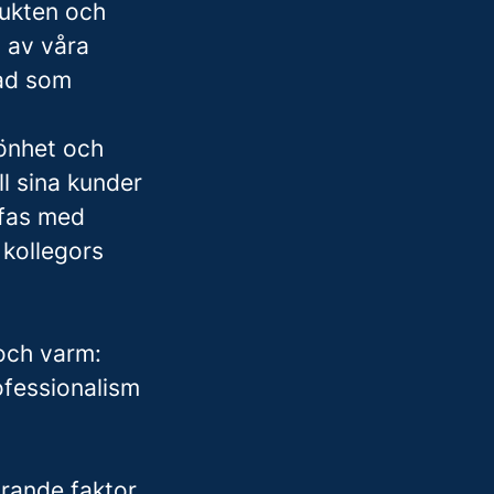
dukten och
a av våra
vad som
önhet och
ll sina kunder
 fas med
 kollegors
 och varm:
ofessionalism
rande faktor.