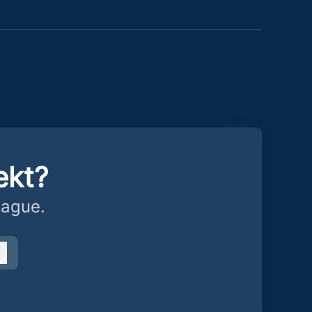
ekt?
eague.
Log in