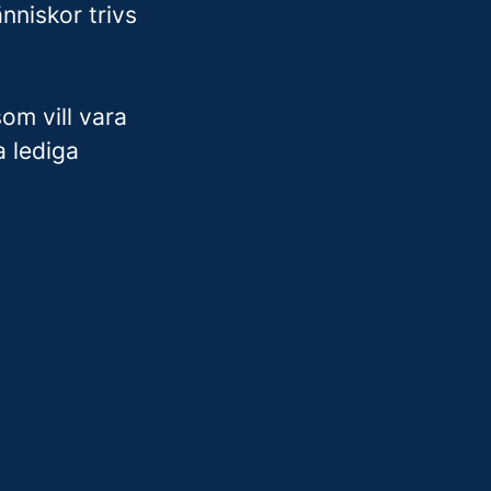
nniskor trivs
som vill vara
 lediga
rk
m inte fungerar"
s to be a developer