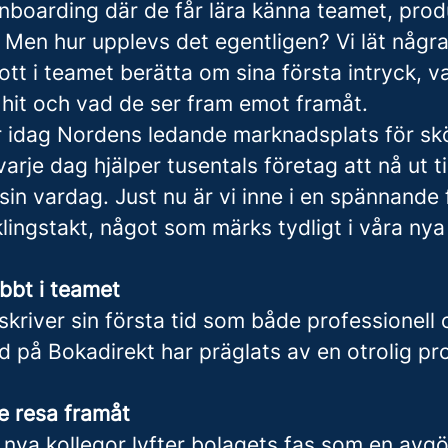
onboarding där de får lära känna teamet, pro
. Men hur upplevs det egentligen? Vi lät någr
kott i teamet berätta om sina första intryck, 
hit och vad de ser fram emot framåt.
r idag Nordens ledande marknadsplats för sk
varje dag hjälper tusentals företag att nå ut ti
sin vardag. Just nu är vi inne i en spännande
ingstakt, något som märks tydligt i våra nya
bbt i teamet
kriver sin första tid som både professionell
id på Bokadirekt har präglats av en otrolig pr
 resa framåt
 nya kollegor lyfter bolagets fas som en avgö