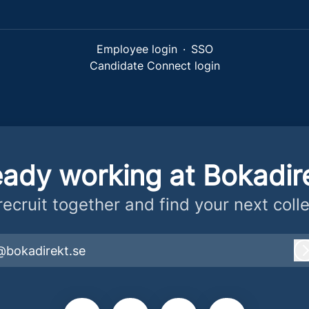
Employee login
·
SSO
Candidate Connect login
eady working at Bokadir
 recruit together and find your next coll
@bokadirekt.se